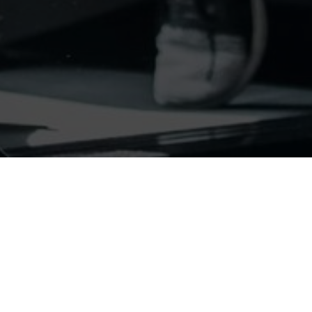
ScenitRussia@yandex.ru
8 (928) 229-21-23
вка
Г. Краснодар, ул. Длинн