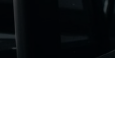
ая 154