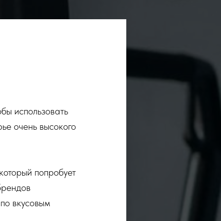
обы использовать
рье очень высокого
 который попробует
 брендов
 по вкусовым