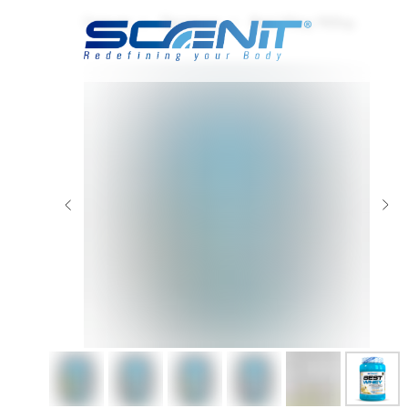
Главная
Протеины
Best Whey 900гр.
»
»