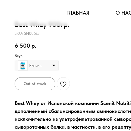
ГЛАВНАЯ
О НА
Best Whey 900гр.
SKU:
SN005/5
6 500
р.
Вкус
Ваниль
Out of stock
Best Whey от Испанской компании Scenit Nutri
дополненный сбалансированным аминокислотны
исключительно из ультрафильтрованной сыворот
сывороточных белка, в частности, в его рецепт