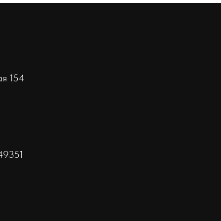
ая 154
49351