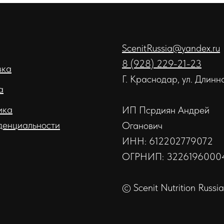
ScenitRussia@yandex.ru
8 (928) 229-21-23
вка
Г. Краснодар, ул. Длинн
а
ика
ИП Псрдиян Андрей
денциальности
Оганович
ИНН: 612202779072
ОГРНИП: 3226196000
© Scenit Nutrition Russia