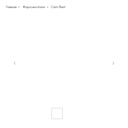
Главная
»
Жиросжигатели
»
Carni Best